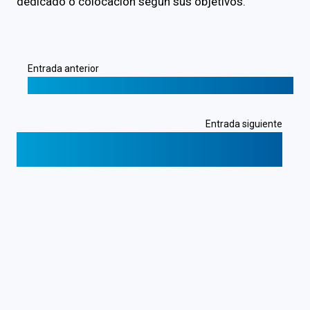
dedicado o colocación según sus objetivos.
Entrada anterior
❮
Respaldo Offshore para Nodos Lightning
Entrada siguiente
Hosting Web 101: Lo Que Todo Principiante
Debe Saber
❯