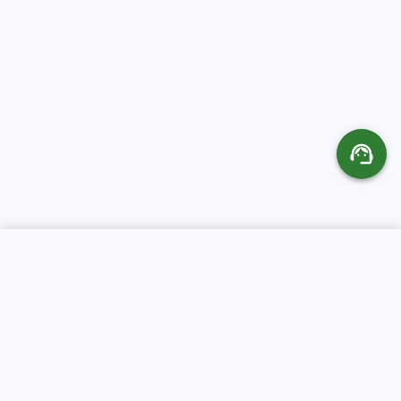
SERVICIOS
ACERCA DE CR
SERVERS
Hospedaje Web
Sobre nosotros
Dominios
Soporte