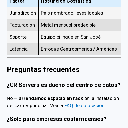
Factor
Hosting en Costa Rica
Nu
Jurisdicción
País nombrado, leyes locales
Có
Facturación
Metal mensual predecible
Eg
Soporte
Equipo bilingüe en San José
Co
Latencia
Enfoque Centroamérica / Américas
De
Preguntas frecuentes
¿CR Servers es dueño del centro de datos?
No —
arrendamos espacio en rack
en la instalación
del carrier principal. Vea la
FAQ de colocación
.
¿Solo para empresas costarricenses?