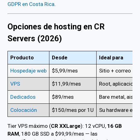
GDPR en Costa Rica
.
Opciones de hosting en CR
Servers (2026)
Producto
Desde
Ideal para
Hospedaje web
$5,99/mes
Sitio + correo em
VPS
$11,99/mes
Root, aplicacione
Dedicados
$89/mes
Bare metal, aisla
Colocación
$150/mes por 1U
Su hardware en n
Tier VPS máximo (
CR XXLarge
): 12 vCPU,
16 GB
RAM
, 180 GB SSD a $99,99/mes — las