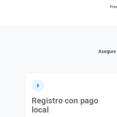
Prec
.eu
.us
.name
.com.es
.club
Asegure 
.app
.ac.cr
.co.cr
.ed.cr
Registro con pago
.or.cr
local
.me