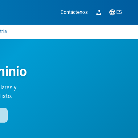
Contáctenos
ES
tria
minio
lares y
isto.