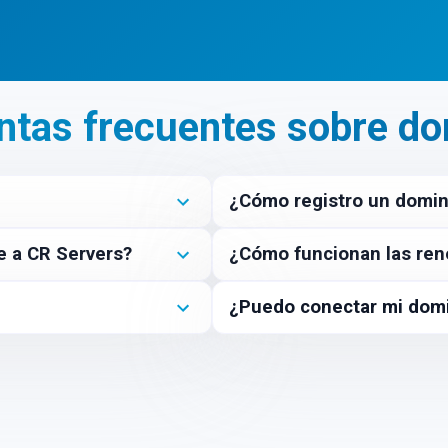
$99.23
/año
$157.35
/año
ntas frecuentes sobre do
¿Cómo registro un dominio
e a CR Servers?
¿Cómo funcionan las ren
¿Puedo conectar mi domi