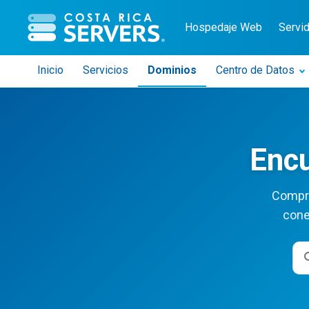
CR Servers inicio
Hospedaje Web
Servi
Inicio
Servicios
Dominios
Centro de Datos
Encu
Compru
cone