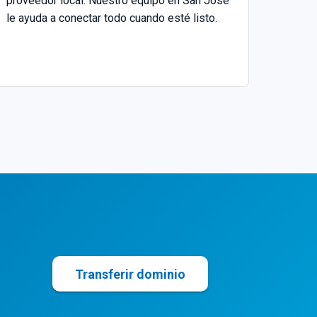
proveedor local. Nuestro equipo en San José
le ayuda a conectar todo cuando esté listo.
Registrar
Registrar
Registrar
Registrar
Registrar
Registrar
Registrar
Registrar
Registrar
Transferir dominio
Registrar en dominios.cr
Registrar