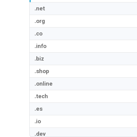
.net
.org
.co
.info
.biz
.shop
.online
.tech
.es
.io
.dev