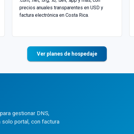
.com, .net, .org, .io, .dev, .app y más, con
precios anuales transparentes en USD y
$34.03
/año
factura electrónica en Costa Rica.
$43.95
/año
$51.03
/año
$51.03
/año
Ver planes de hospedaje
$55.29
/año
$57.75
/año
$60.96
/año
$65.52
/año
$75.13
/año
 para gestionar DNS,
$85.00
/año
solo portal, con factura
$97.81
/año