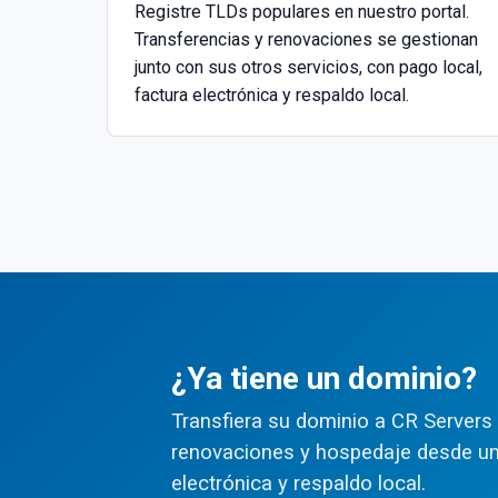
Registre TLDs populares en nuestro portal.
.cloud
Transferencias y renovaciones se gestionan
junto con sus otros servicios, con pago local,
.agency
factura electrónica y respaldo local.
.build
.live
.tools
.tv
.software
.store
¿Ya tiene un dominio?
.consulting
Transfiera su dominio a CR Servers
.cr
renovaciones y hospedaje desde un 
electrónica y respaldo local.
.finance