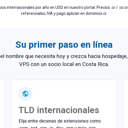
ios internacionales por año en USD en nuestro portal. Precios .cr / .co.c
$13.13
/año
referenciales; IVA y pago aplican en dominios.cr.
$14.44
/año
$22.69
/año
Su primer paso en línea
$26.94
/año
$27.73
/año
el nombre que necesita hoy y crezca hacia hospedaje,
VPS con un socio local en Costa Rica.
$29.77
/año
$30.00
/año
$30.00
/año
$30.00
/año
TLD internacionales
$30.00
/año
Elija entre decenas de extensiones como
$30.19
/año