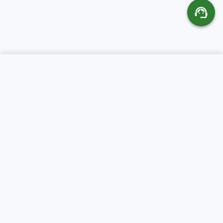
SERVICIOS
ACERCA DE CR
SERVERS
Hospedaje Web
Sobre nosotros
Dominios
Soporte
Servidores VPS
Área de Clientes
Colocation
FAQ
Servidores Dedicados
Términos de Servicio
Revendedores
Política de privacidad