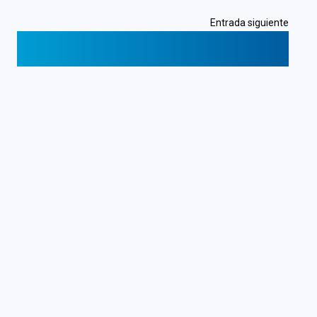
Entrada siguiente
¿Por qué hospedar en Costa Rica? Jurisdicción,
conectividad y equipo local
❯