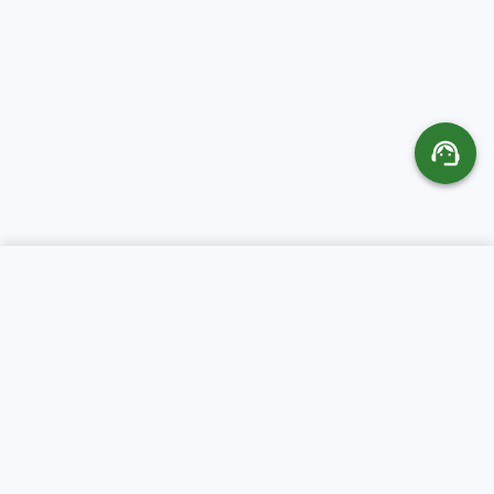
SERVICIOS
ACERCA DE CR
SERVERS
Hospedaje Web
Sobre nosotros
Dominios
Soporte
Servidores VPS