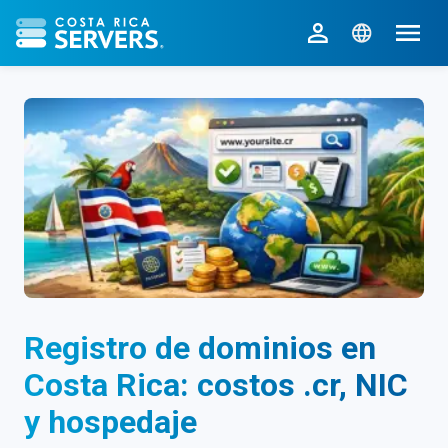
CR Servers inicio
Registro de dominios en
Costa Rica: costos .cr, NIC
y hospedaje