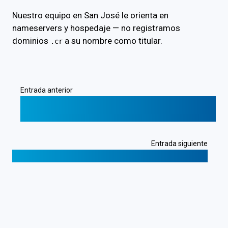
Nuestro equipo en San José le orienta en
nameservers y hospedaje — no registramos
dominios
a su nombre como titular.
.cr
Entrada anterior
❮
Aceptar Pagos con Bitcoin: Guía para
Negocios en Línea
Entrada siguiente
Caso Bitcoin de CR Servers para Empresas
❯