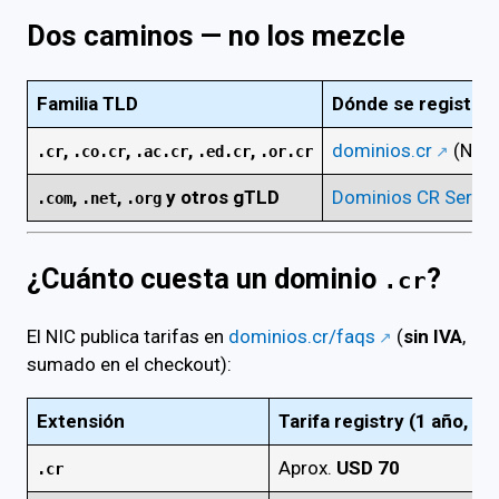
Dos caminos — no los mezcle
Familia TLD
Dónde se registra
,
,
,
,
dominios.cr
(NIC)
.cr
.co.cr
.ac.cr
.ed.cr
.or.cr
,
,
y otros gTLD
Dominios CR Server
.com
.net
.org
¿Cuánto cuesta un dominio
?
.cr
El NIC publica tarifas en
dominios.cr/faqs
(
sin IVA
,
sumado en el checkout):
Extensión
Tarifa registry (1 año, re
Aprox.
USD 70
.cr